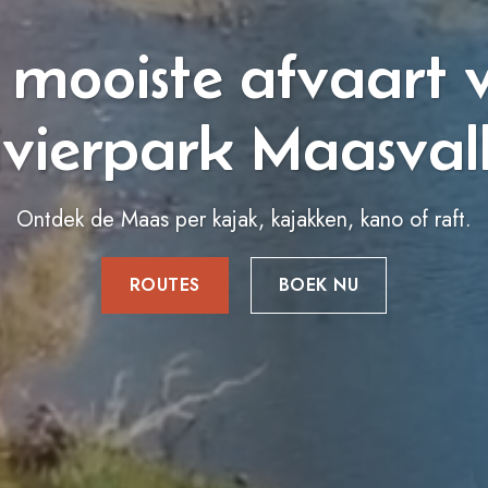
 mooiste afvaart 
ivierpark Maasvall
Ontdek de Maas per kajak, kajakken, kano of raft.
ROUTES
BOEK NU