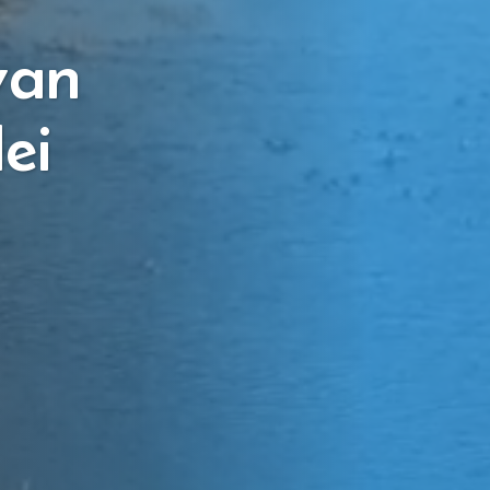
van
ei