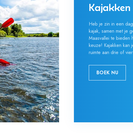
Kajakken
Heb je zin in een dag
kajak, samen met je g
Maasvallei te bieden 
keuze! Kajakken kan j
ruimte aan drie of vie
BOEK NU