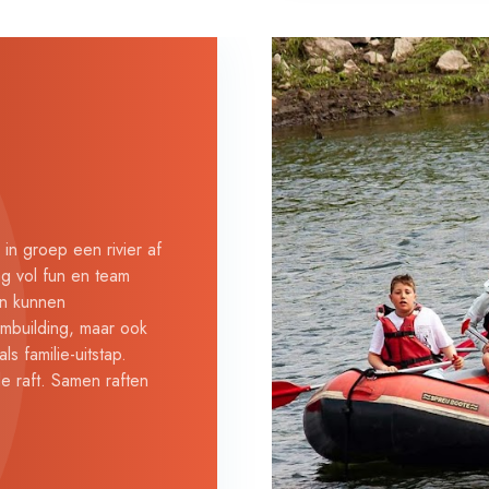
in groep een rivier af
g vol fun en team
 in kunnen
ambuilding, maar ook
 familie-uitstap.
e raft. Samen raften