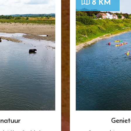
8 KM
 natuur
Geniet