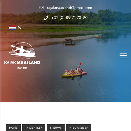
kajakmaasland@gmail.com
+32 (0) 89 71 73 90
NL
HOME
IN-DE-KIJKER
NIEUWS
NIEUWSBRIEF