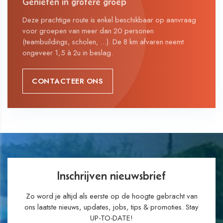
Genieten in grotere groep
Deze prachtige route is enkel beschikbaar op aanvraag
voor groepen van meer dan 20 personen
(teambuildings, scholen, ...). De 8 km afvaren neemt
ongeveer 1,5 à 2u in beslag.
CONTACTEER ONS
Inschrijven nieuwsbrief
Zo word je altijd als eerste op de hoogte gebracht van
ons laatste nieuws, updates, jobs, tips & promoties. Stay
UP-TO-DATE!