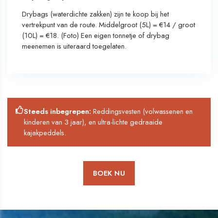
Drybags (waterdichte zakken) zijn te koop bij het
vertrekpunt van de route. Middelgroot (5L) = €14 / groot
(10L) = €18. (Foto) Een eigen tonnetje of drybag
meenemen is uiteraard toegelaten.
Steeds inbegrepen:
Reddingsvesten (volwassenen en
kinderen van 3 jaar), en ultra-lichte gedraaide
kajakpeddels.
BOEK NU