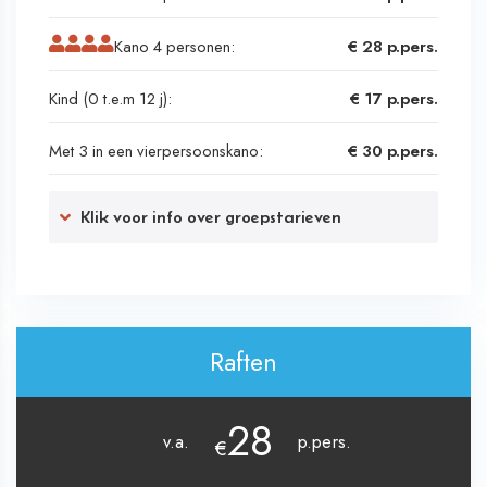
Kano 4 personen:
€ 28 p.pers.
Kind (0 t.e.m 12 j):
€ 17 p.pers.
Met 3 in een vierpersoonskano:
€ 30 p.pers.
Klik voor info over groepstarieven
Raften
28
v.a.
p.pers.
€