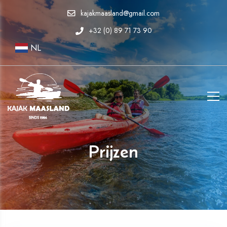
kajakmaasland@gmail.com
+32 (0) 89 71 73 90
NL
Prijzen