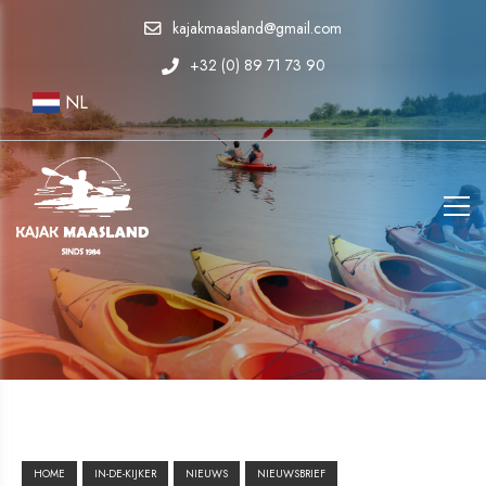
kajakmaasland@gmail.com
+32 (0) 89 71 73 90
NL
HOME
IN-DE-KIJKER
NIEUWS
NIEUWSBRIEF