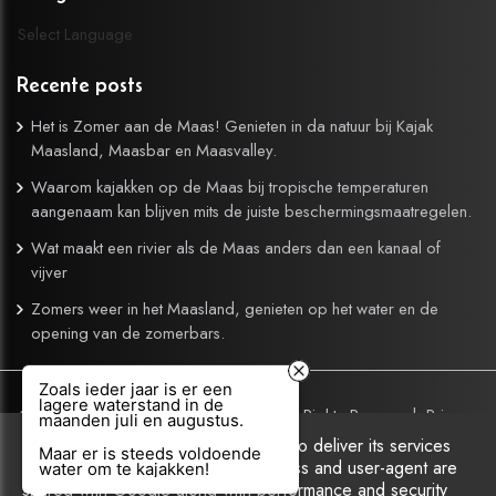
Select Language
Recente posts
Het is Zomer aan de Maas! Genieten in da natuur bij Kajak
Maasland, Maasbar en Maasvalley.
Waarom kajakken op de Maas bij tropische temperaturen
aangenaam kan blijven mits de juiste beschermingsmaatregelen.
Wat maakt een rivier als de Maas anders dan een kanaal of
vijver
Zomers weer in het Maasland, genieten op het water en de
opening van de zomerbars.
Zoals ieder jaar is er een
lagere waterstand in de
Copyright © 2026 Kajak Maasland. All Rights Reserved.
Privacy
maanden juli en augustus.
& Cookies
|
UP-TO-DATE WebDesign
This site uses cookies from Google to deliver its services
Maar er is steeds voldoende
and to analyze traffic. Your IP address and user-agent are
water om te kajakken!
shared with Google along with performance and security