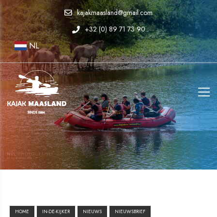
kajakmaasland@gmail.com
+32 (0) 89 71 73 90
NL
HOME
IN-DE-KIJKER
NIEUWS
NIEUWSBRIEF